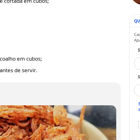
 e cortada em cubos;
QU
Cad
Ap
o coalho em cubos;
antes de servir.
S