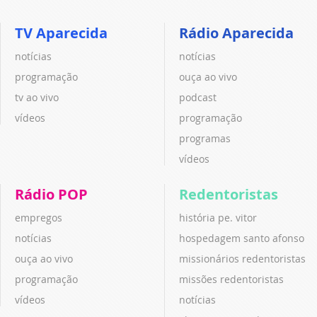
TV Aparecida
Rádio Aparecida
notícias
notícias
programação
ouça ao vivo
tv ao vivo
podcast
vídeos
programação
programas
vídeos
Rádio POP
Redentoristas
empregos
história pe. vitor
notícias
hospedagem santo afonso
ouça ao vivo
missionários redentoristas
programação
missões redentoristas
vídeos
notícias