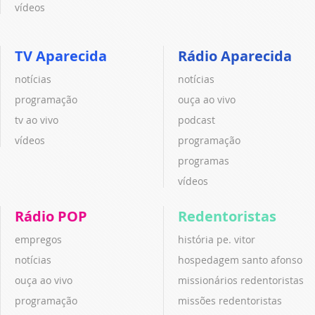
vídeos
TV Aparecida
Rádio Aparecida
notícias
notícias
programação
ouça ao vivo
tv ao vivo
podcast
vídeos
programação
programas
vídeos
Rádio POP
Redentoristas
empregos
história pe. vitor
notícias
hospedagem santo afonso
ouça ao vivo
missionários redentoristas
programação
missões redentoristas