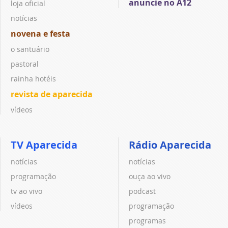
anuncie no A12
loja oficial
notícias
novena e festa
o santuário
pastoral
rainha hotéis
revista de aparecida
vídeos
TV Aparecida
Rádio Aparecida
notícias
notícias
programação
ouça ao vivo
tv ao vivo
podcast
vídeos
programação
programas