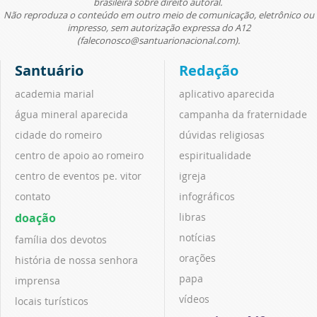
brasileira sobre direito autoral.
Não reproduza o conteúdo em outro meio de comunicação, eletrônico ou
impresso, sem autorização expressa do A12
(faleconosco@santuarionacional.com).
Santuário
Redação
academia marial
aplicativo aparecida
água mineral aparecida
campanha da fraternidade
cidade do romeiro
dúvidas religiosas
centro de apoio ao romeiro
espiritualidade
centro de eventos pe. vitor
igreja
contato
infográficos
doação
libras
notícias
família dos devotos
orações
história de nossa senhora
papa
imprensa
vídeos
locais turísticos