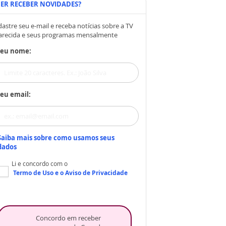
ER RECEBER NOVIDADES?
astre seu e-mail e receba notícias sobre a TV
arecida e seus programas mensalmente
Seu nome:
eu email:
Saiba mais sobre como usamos seus
dados
Li e concordo com o
Termo de Uso
e o
Aviso de Privacidade
Concordo em receber