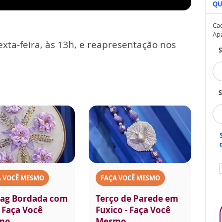
QU
Cad
Ap
exta-feira, às 13h, e reapresentação nos
S
A VOCÊ MESMO
FAÇA VOCÊ MESMO
ag Bordada com
Terço de Parede em
- Faça Você
Fuxico - Faça Você
mo
Mesmo