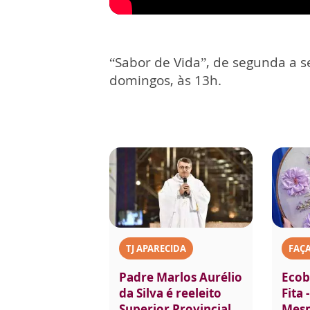
“Sabor de Vida”, de segunda a s
domingos, às 13h.
TJ APARECIDA
FAÇ
Padre Marlos Aurélio
Ecob
da Silva é reeleito
Fita 
Superior Provincial
Mes