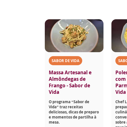
SABOR DE VIDA
SABO
Massa Artesanal e
Pole
Almôndegas de
com 
Frango - Sabor de
Parm
Vida
Vida
O programa “Sabor de
Chef 
Vida” traz receitas
prepar
deliciosas, dicas de preparo
culiná
e momentos de partilha à
conve
mesa.
sobre 