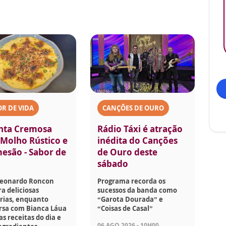
R DE VIDA
CANÇÕES DE OURO
nta Cremosa
Rádio Táxi é atração
Molho Rústico e
inédita do Canções
esão - Sabor de
de Ouro deste
sábado
Leonardo Roncon
Programa recorda os
a deliciosas
sucessos da banda como
rias, enquanto
“Garota Dourada” e
rsa com Bianca Láua
“Coisas de Casal”
as receitas do dia e
06 AGO 2026 - 10H00