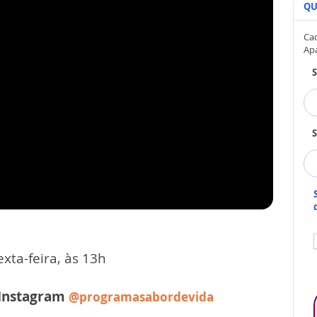
QU
Cad
Ap
S
xta-feira, às 13h
 Instagram
@programasabordevida