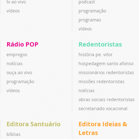
tv ao vivo
podcast
vídeos
programação
programas
vídeos
Rádio POP
Redentoristas
empregos
história pe. vitor
notícias
hospedagem santo afonso
ouça ao vivo
missionários redentoristas
programação
missões redentoristas
vídeos
notícias
obras sociais redentoristas
secretariado vocacional
Editora Santuário
Editora Ideias &
Letras
bíblias