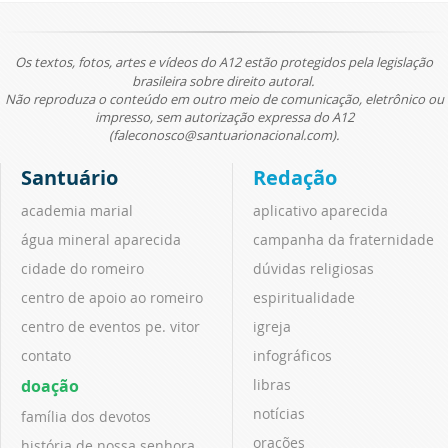
Os textos, fotos, artes e vídeos do A12 estão protegidos pela legislação
brasileira sobre direito autoral.
Não reproduza o conteúdo em outro meio de comunicação, eletrônico ou
impresso, sem autorização expressa do A12
(faleconosco@santuarionacional.com).
Santuário
Redação
academia marial
aplicativo aparecida
água mineral aparecida
campanha da fraternidade
cidade do romeiro
dúvidas religiosas
centro de apoio ao romeiro
espiritualidade
centro de eventos pe. vitor
igreja
contato
infográficos
doação
libras
notícias
família dos devotos
orações
história de nossa senhora