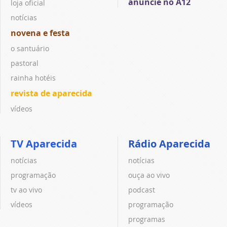
anuncie no A12
loja oficial
notícias
novena e festa
o santuário
pastoral
rainha hotéis
revista de aparecida
vídeos
TV Aparecida
Rádio Aparecida
notícias
notícias
programação
ouça ao vivo
tv ao vivo
podcast
vídeos
programação
programas