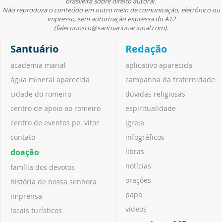
brasileira sobre direito autoral.
Não reproduza o conteúdo em outro meio de comunicação, eletrônico ou
impresso, sem autorização expressa do A12
(faleconosco@santuarionacional.com).
Santuário
Redação
academia marial
aplicativo aparecida
água mineral aparecida
campanha da fraternidade
cidade do romeiro
dúvidas religiosas
centro de apoio ao romeiro
espiritualidade
centro de eventos pe. vitor
igreja
contato
infográficos
doação
libras
notícias
família dos devotos
orações
história de nossa senhora
papa
imprensa
vídeos
locais turísticos