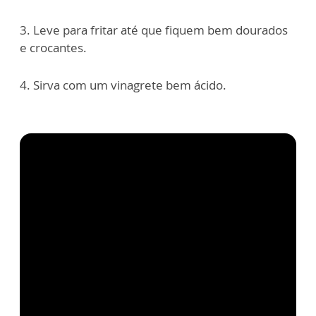
3. Leve para fritar até que fiquem bem dourados
e crocantes.
4. Sirva com um vinagrete bem ácido.