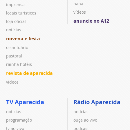
papa
imprensa
vídeos
locais turísticos
anuncie no A12
loja oficial
notícias
novena e festa
o santuário
pastoral
rainha hotéis
revista de aparecida
vídeos
TV Aparecida
Rádio Aparecida
notícias
notícias
programação
ouça ao vivo
tv ao vivo
podcast