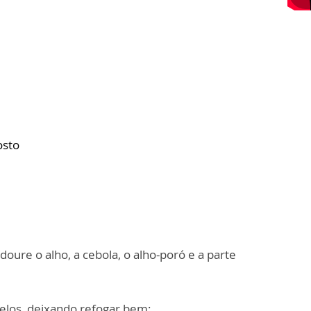
osto
doure o alho, a cebola, o alho-poró e a parte
elos, deixando refogar bem;