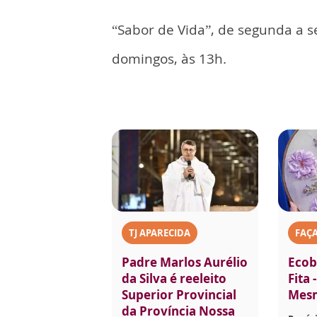
“Sabor de Vida”, de segunda a s
domingos, às 13h.
TJ APARECIDA
FAÇ
Padre Marlos Aurélio
Ecob
da Silva é reeleito
Fita 
Superior Provincial
Mes
da Província Nossa