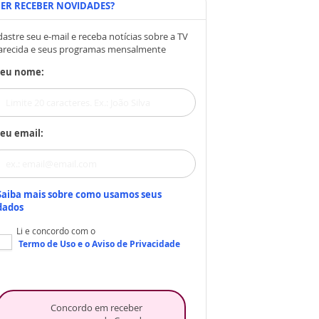
ER RECEBER NOVIDADES?
astre seu e-mail e receba notícias sobre a TV
arecida e seus programas mensalmente
Seu nome:
eu email:
Saiba mais sobre como usamos seus
dados
Li e concordo com o
Termo de Uso
e o
Aviso de Privacidade
Concordo em receber