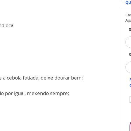
QU
Cad
Ap
ndioca
S
e a cebola fatiada, deixe dourar bem;
ndo por igual, mexendo sempre;