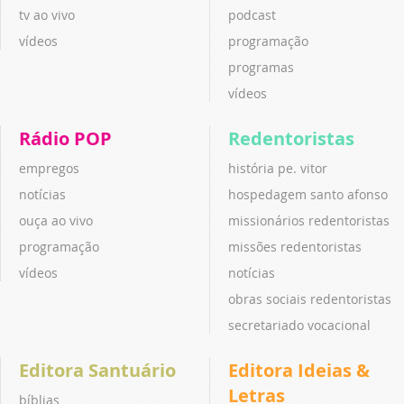
tv ao vivo
podcast
vídeos
programação
programas
vídeos
Rádio POP
Redentoristas
empregos
história pe. vitor
notícias
hospedagem santo afonso
ouça ao vivo
missionários redentoristas
programação
missões redentoristas
vídeos
notícias
obras sociais redentoristas
secretariado vocacional
Editora Santuário
Editora Ideias &
Letras
bíblias