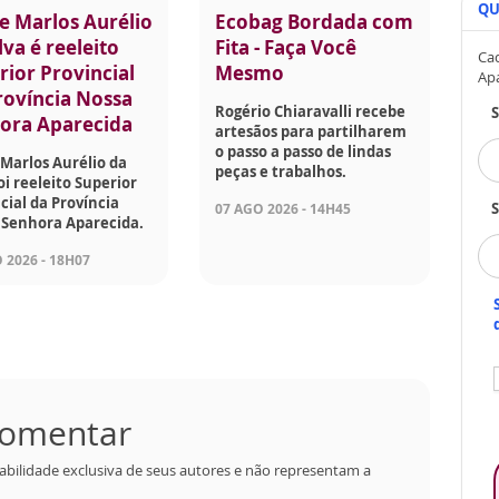
QU
e Marlos Aurélio
Ecobag Bordada com
lva é reeleito
Fita - Faça Você
Cad
rior Provincial
Mesmo
Ap
rovíncia Nossa
Rogério Chiaravalli recebe
ora Aparecida
artesãos para partilharem
o passo a passo de lindas
Marlos Aurélio da
peças e trabalhos.
foi reeleito Superior
cial da Província
S
07 AGO 2026 - 14H45
 Senhora Aparecida.
 2026 - 18H07
 comentar
abilidade exclusiva de seus autores e não representam a