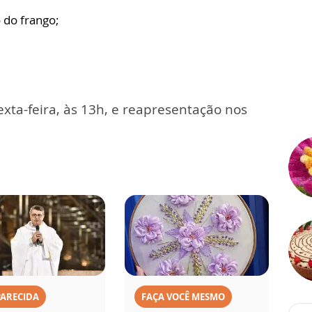
 do frango;
exta-feira, às 13h, e reapresentação nos
PARECIDA
FAÇA VOCÊ MESMO