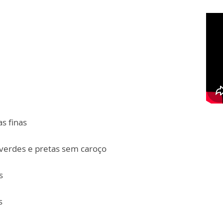
s finas
 verdes e pretas sem caroço
s
s