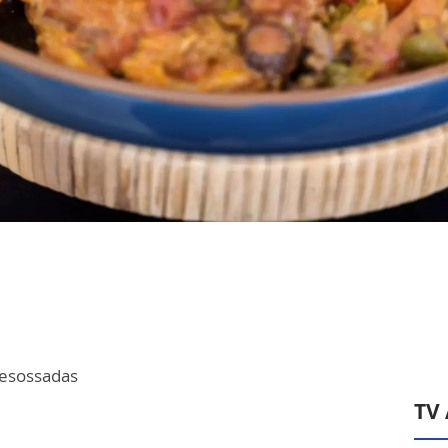
desossadas
TV