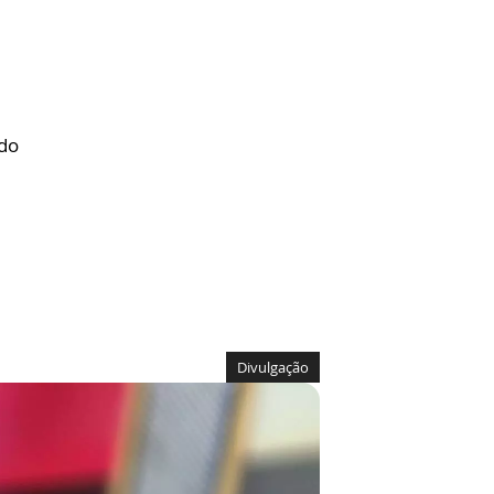
ido
Divulgação