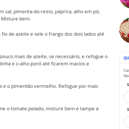
 sal, pimenta-do-reino, páprica, alho em pó,
 Misture bem.
io de azeite e sele o frango dos dois lados até
ouco mais de azeite, se necessário, e refogue o
QU
olinha e o alho-poró até ficarem macios e
Cad
Ap
ras e o pimentão vermelho. Refogue por mais
cione o tomate pelado, misture bem e tampe a
S