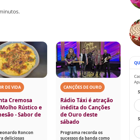
 minutos.
QU
Cad
Ap
R DE VIDA
CANÇÕES DE OURO
nta Cremosa
Rádio Táxi é atração
Molho Rústico e
inédita do Canções
esão - Sabor de
de Ouro deste
S
sábado
Leonardo Roncon
Programa recorda os
a deliciosas
sucessos da banda como