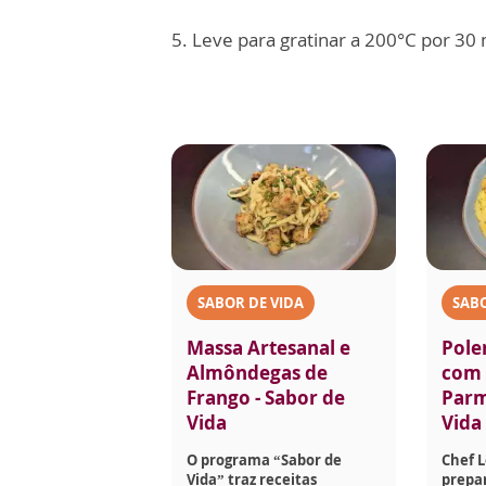
5. Leve para gratinar a 200°C por 30
SABOR DE VIDA
SABO
Massa Artesanal e
Pole
Almôndegas de
com 
Frango - Sabor de
Parm
Vida
Vida
O programa “Sabor de
Chef 
Vida” traz receitas
prepar