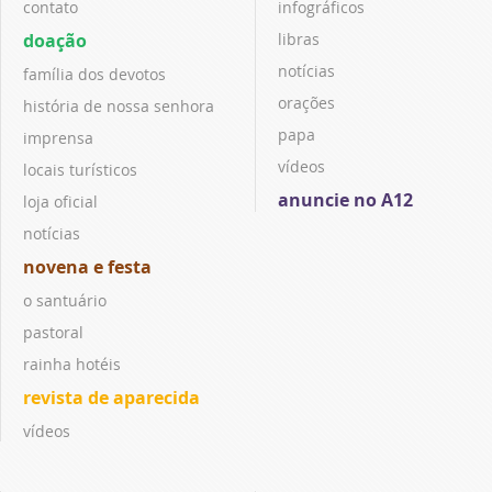
contato
infográficos
doação
libras
notícias
família dos devotos
orações
história de nossa senhora
papa
imprensa
vídeos
locais turísticos
anuncie no A12
loja oficial
notícias
novena e festa
o santuário
pastoral
rainha hotéis
revista de aparecida
vídeos