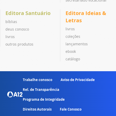
secretariado vocacional
Editora Santuário
Editora Ideias &
Letras
bíblias
livros
deus conosco
coleções
livros
lançamentos
outros produtos
ebook
catálogo
Trabalhe conosco
Aviso de Privacidade
Rel. de Transparência
Programa de Integridade
Direitos Autorais
Fale Conosco