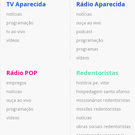
TV Aparecida
Rádio Aparecida
notícias
notícias
programação
ouça ao vivo
tv ao vivo
podcast
vídeos
programação
programas
vídeos
Rádio POP
Redentoristas
empregos
história pe. vitor
notícias
hospedagem santo afonso
ouça ao vivo
missionários redentoristas
programação
missões redentoristas
vídeos
notícias
obras sociais redentoristas