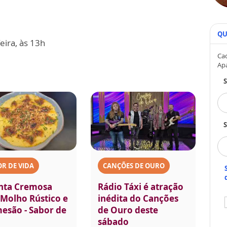
QU
eira, às 13h
Cad
Ap
S
R DE VIDA
CANÇÕES DE OURO
nta Cremosa
Rádio Táxi é atração
Molho Rústico e
inédita do Canções
esão - Sabor de
de Ouro deste
sábado