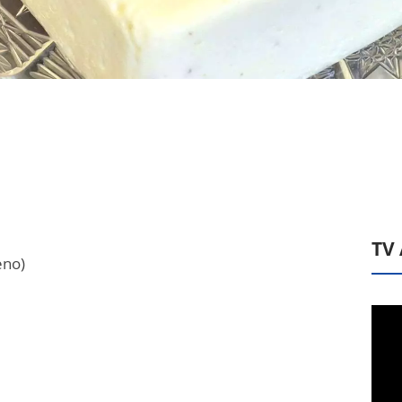
TV
eno)