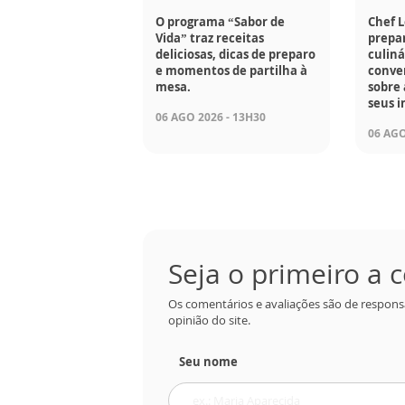
O programa “Sabor de
Chef 
Vida” traz receitas
prepar
deliciosas, dicas de preparo
culiná
e momentos de partilha à
conve
mesa.
sobre 
seus i
06 AGO 2026 - 13H30
06 AGO
Seja o primeiro a
Os comentários e avaliações são de respons
opinião do site.
Seu nome