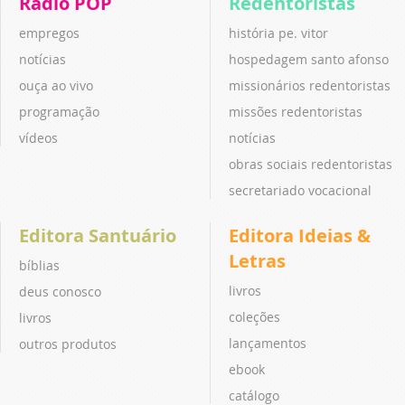
Rádio POP
Redentoristas
empregos
história pe. vitor
notícias
hospedagem santo afonso
ouça ao vivo
missionários redentoristas
programação
missões redentoristas
vídeos
notícias
obras sociais redentoristas
secretariado vocacional
Editora Santuário
Editora Ideias &
Letras
bíblias
livros
deus conosco
coleções
livros
lançamentos
outros produtos
ebook
catálogo