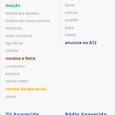
doação
libras
notícias
família dos devotos
orações
história de nossa senhora
papa
imprensa
vídeos
locais turísticos
anuncie no A12
loja oficial
notícias
novena e festa
o santuário
pastoral
rainha hotéis
revista de aparecida
vídeos
TV Aparecida
Rádio Aparecida