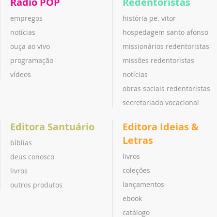
Rádio POP
Redentoristas
empregos
história pe. vitor
notícias
hospedagem santo afonso
ouça ao vivo
missionários redentoristas
programação
missões redentoristas
vídeos
notícias
obras sociais redentoristas
secretariado vocacional
Editora Santuário
Editora Ideias &
Letras
bíblias
livros
deus conosco
coleções
livros
lançamentos
outros produtos
ebook
catálogo