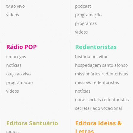
tv ao vivo
podcast
vídeos
programação
programas
vídeos
Rádio POP
Redentoristas
empregos
história pe. vitor
notícias
hospedagem santo afonso
ouça ao vivo
missionários redentoristas
programação
missões redentoristas
vídeos
notícias
obras sociais redentoristas
secretariado vocacional
Editora Santuário
Editora Ideias &
Letras
bíblias