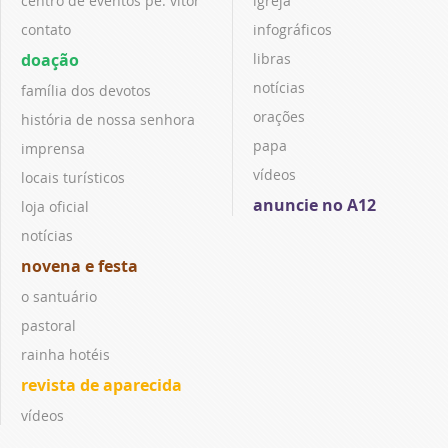
centro de eventos pe. vitor
igreja
contato
infográficos
doação
libras
notícias
família dos devotos
orações
história de nossa senhora
papa
imprensa
vídeos
locais turísticos
anuncie no A12
loja oficial
notícias
novena e festa
o santuário
pastoral
rainha hotéis
revista de aparecida
vídeos