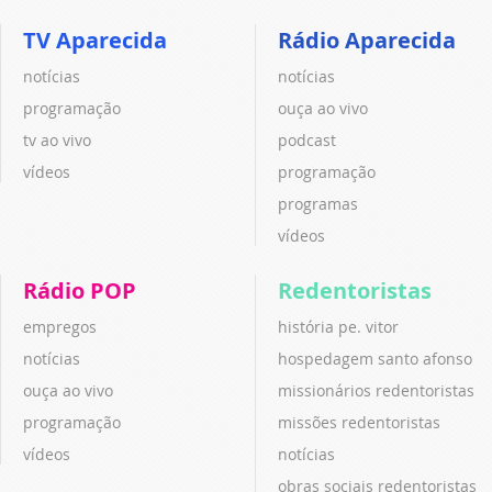
TV Aparecida
Rádio Aparecida
notícias
notícias
programação
ouça ao vivo
tv ao vivo
podcast
vídeos
programação
programas
vídeos
Rádio POP
Redentoristas
empregos
história pe. vitor
notícias
hospedagem santo afonso
ouça ao vivo
missionários redentoristas
programação
missões redentoristas
vídeos
notícias
obras sociais redentoristas