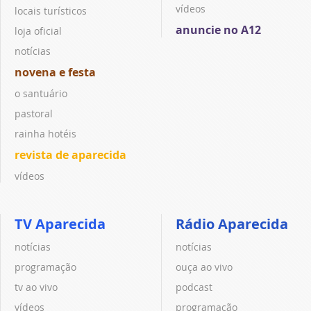
vídeos
locais turísticos
anuncie no A12
loja oficial
notícias
novena e festa
o santuário
pastoral
rainha hotéis
revista de aparecida
vídeos
TV Aparecida
Rádio Aparecida
notícias
notícias
programação
ouça ao vivo
tv ao vivo
podcast
vídeos
programação