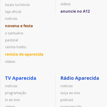
vídeos
locais turísticos
anuncie no A12
loja oficial
notícias
novena e festa
o santuário
pastoral
rainha hotéis
revista de aparecida
vídeos
TV Aparecida
Rádio Aparecida
notícias
notícias
programação
ouça ao vivo
tv ao vivo
podcast
vídeos
programação