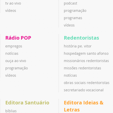
tv ao vivo
podcast
vídeos
programação
programas
vídeos
Rádio POP
Redentoristas
empregos
história pe. vitor
notícias
hospedagem santo afonso
ouça ao vivo
missionários redentoristas
programação
missões redentoristas
vídeos
notícias
obras sociais redentoristas
secretariado vocacional
Editora Santuário
Editora Ideias &
Letras
bíblias