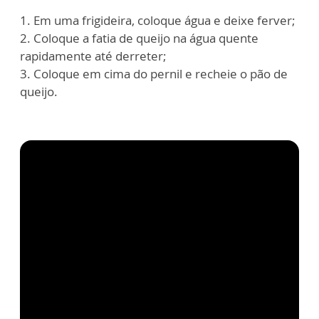
1. Em uma frigideira, coloque água e deixe ferver;
2. Coloque a fatia de queijo na água quente
rapidamente até derreter;
3. Coloque em cima do pernil e recheie o pão de
queijo.