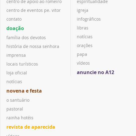
centro de apoio ao romeiro
espiritualidade
centro de eventos pe. vitor
igreja
contato
infográficos
doação
libras
notícias
família dos devotos
orações
história de nossa senhora
papa
imprensa
vídeos
locais turísticos
anuncie no A12
loja oficial
notícias
novena e festa
o santuário
pastoral
rainha hotéis
revista de aparecida