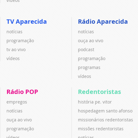
vídeos
TV Aparecida
Rádio Aparecida
notícias
notícias
programação
ouça ao vivo
tv ao vivo
podcast
vídeos
programação
programas
vídeos
Rádio POP
Redentoristas
empregos
história pe. vitor
notícias
hospedagem santo afonso
ouça ao vivo
missionários redentoristas
programação
missões redentoristas
vídeos
notícias