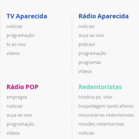
TV Aparecida
Rádio Aparecida
notícias
notícias
programação
ouça ao vivo
tv ao vivo
podcast
vídeos
programação
programas
vídeos
Rádio POP
Redentoristas
empregos
história pe. vitor
notícias
hospedagem santo afonso
ouça ao vivo
missionários redentoristas
programação
missões redentoristas
vídeos
notícias