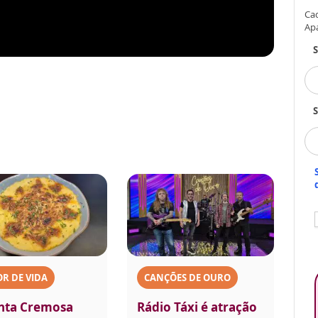
Cad
Ap
S
R DE VIDA
CANÇÕES DE OURO
nta Cremosa
Rádio Táxi é atração