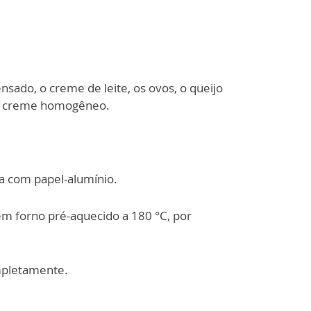
densado, o creme de leite, os ovos, o queijo
um creme homogêneo.
a com papel-alumínio.
em forno pré-aquecido a 180 °C, por
ompletamente.