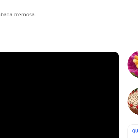
iabada cremosa.
QU