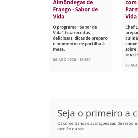
Almôndegas de
com 
Frango - Sabor de
Parm
Vida
Vida
O programa “Sabor de
Chef 
Vida” traz receitas
prepar
deliciosas, dicas de preparo
culiná
e momentos de partilha à
conve
mesa.
sobre 
seus i
06 AGO 2026 - 13H30
06 AGO
Seja o primeiro a
Os comentários e avaliações são de respons
opinião do site.