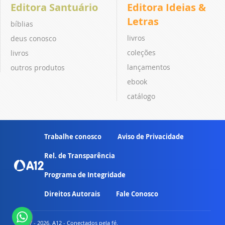
Editora Santuário
Editora Ideias &
Letras
bíblias
livros
deus conosco
coleções
livros
lançamentos
outros produtos
ebook
catálogo
Trabalhe conosco
Aviso de Privacidade
Rel. de Transparência
Programa de Integridade
Direitos Autorais
Fale Conosco
© 2007 - 2026. A12 - Conectados pela fé.