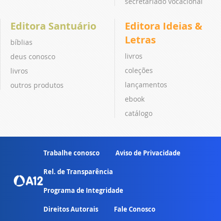
secretariado vocacional
Editora Santuário
Editora Ideias &
Letras
bíblias
livros
deus conosco
coleções
livros
lançamentos
outros produtos
ebook
catálogo
Trabalhe conosco
Aviso de Privacidade
Rel. de Transparência
Programa de Integridade
Direitos Autorais
Fale Conosco