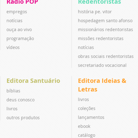
Rádio POP
Redentoristas
empregos
história pe. vitor
notícias
hospedagem santo afonso
ouça ao vivo
missionários redentoristas
programação
missões redentoristas
vídeos
notícias
obras sociais redentoristas
secretariado vocacional
Editora Santuário
Editora Ideias &
Letras
bíblias
livros
deus conosco
coleções
livros
lançamentos
outros produtos
ebook
catálogo