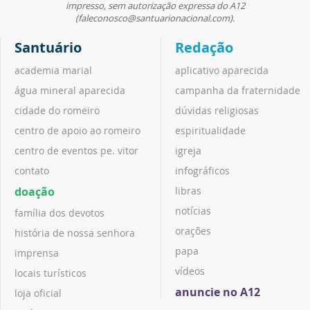
impresso, sem autorização expressa do A12
(faleconosco@santuarionacional.com).
Santuário
Redação
academia marial
aplicativo aparecida
água mineral aparecida
campanha da fraternidade
cidade do romeiro
dúvidas religiosas
centro de apoio ao romeiro
espiritualidade
centro de eventos pe. vitor
igreja
contato
infográficos
doação
libras
notícias
família dos devotos
orações
história de nossa senhora
papa
imprensa
vídeos
locais turísticos
anuncie no A12
loja oficial