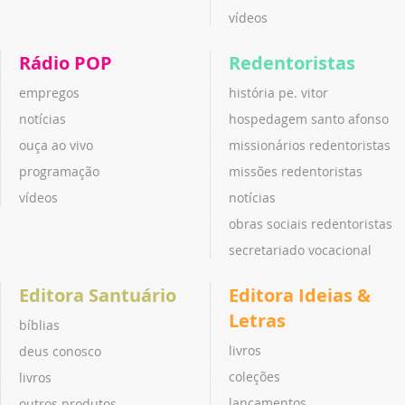
vídeos
Rádio POP
Redentoristas
empregos
história pe. vitor
notícias
hospedagem santo afonso
ouça ao vivo
missionários redentoristas
programação
missões redentoristas
vídeos
notícias
obras sociais redentoristas
secretariado vocacional
Editora Santuário
Editora Ideias &
Letras
bíblias
livros
deus conosco
coleções
livros
lançamentos
outros produtos