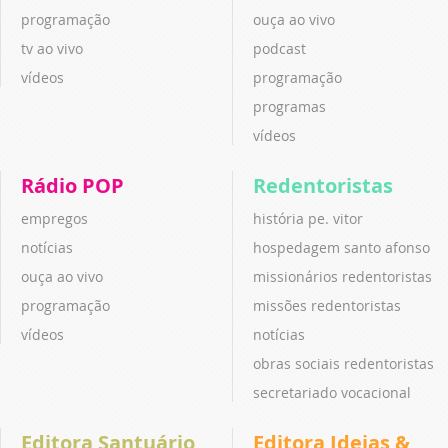
programação
ouça ao vivo
tv ao vivo
podcast
vídeos
programação
programas
vídeos
Rádio POP
Redentoristas
empregos
história pe. vitor
notícias
hospedagem santo afonso
ouça ao vivo
missionários redentoristas
programação
missões redentoristas
vídeos
notícias
obras sociais redentoristas
secretariado vocacional
Editora Santuário
Editora Ideias &