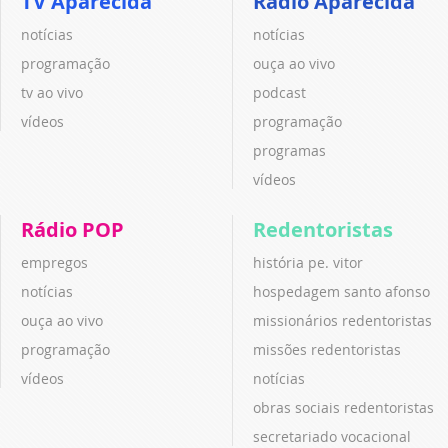
TV Aparecida
Rádio Aparecida
notícias
notícias
programação
ouça ao vivo
tv ao vivo
podcast
vídeos
programação
programas
vídeos
Rádio POP
Redentoristas
empregos
história pe. vitor
notícias
hospedagem santo afonso
ouça ao vivo
missionários redentoristas
programação
missões redentoristas
vídeos
notícias
obras sociais redentoristas
secretariado vocacional