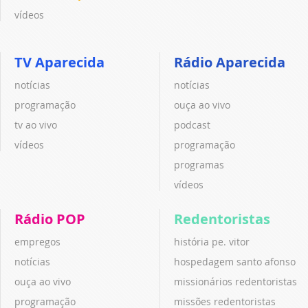
vídeos
TV Aparecida
Rádio Aparecida
notícias
notícias
programação
ouça ao vivo
tv ao vivo
podcast
vídeos
programação
programas
vídeos
Rádio POP
Redentoristas
empregos
história pe. vitor
notícias
hospedagem santo afonso
ouça ao vivo
missionários redentoristas
programação
missões redentoristas