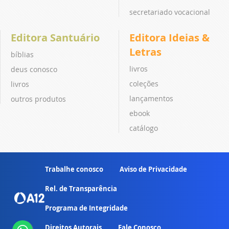
secretariado vocacional
Editora Santuário
Editora Ideias &
Letras
bíblias
livros
deus conosco
coleções
livros
lançamentos
outros produtos
ebook
catálogo
Trabalhe conosco
Aviso de Privacidade
Rel. de Transparência
Programa de Integridade
Direitos Autorais
Fale Conosco