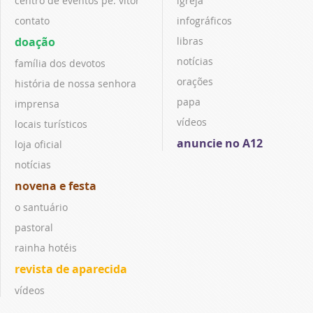
centro de eventos pe. vitor
igreja
contato
infográficos
doação
libras
notícias
família dos devotos
orações
história de nossa senhora
papa
imprensa
vídeos
locais turísticos
anuncie no A12
loja oficial
notícias
novena e festa
o santuário
pastoral
rainha hotéis
revista de aparecida
vídeos