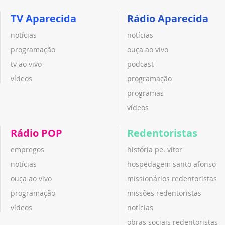
TV Aparecida
Rádio Aparecida
notícias
notícias
programação
ouça ao vivo
tv ao vivo
podcast
vídeos
programação
programas
vídeos
Rádio POP
Redentoristas
empregos
história pe. vitor
notícias
hospedagem santo afonso
ouça ao vivo
missionários redentoristas
programação
missões redentoristas
vídeos
notícias
obras sociais redentoristas