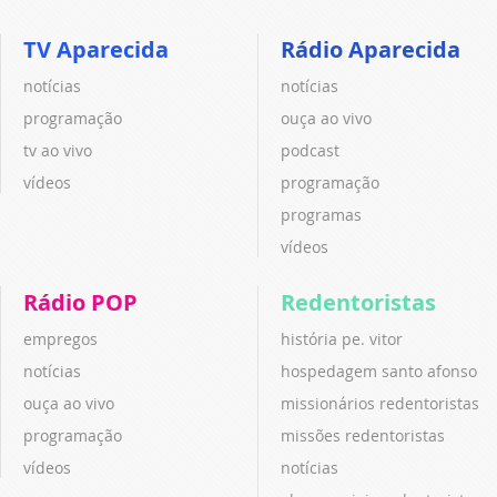
TV Aparecida
Rádio Aparecida
notícias
notícias
programação
ouça ao vivo
tv ao vivo
podcast
vídeos
programação
programas
vídeos
Rádio POP
Redentoristas
empregos
história pe. vitor
notícias
hospedagem santo afonso
ouça ao vivo
missionários redentoristas
programação
missões redentoristas
vídeos
notícias