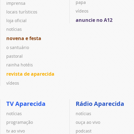
papa
imprensa
vídeos
locais turísticos
anuncie no A12
loja oficial
notícias
novena e festa
o santuário
pastoral
rainha hotéis
revista de aparecida
vídeos
TV Aparecida
Rádio Aparecida
notícias
notícias
programação
ouça ao vivo
tv ao vivo
podcast