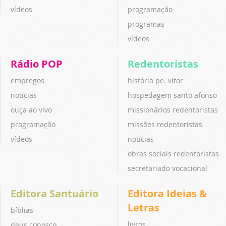
vídeos
programação
programas
vídeos
Rádio POP
Redentoristas
empregos
história pe. vitor
notícias
hospedagem santo afonso
ouça ao vivo
missionários redentoristas
programação
missões redentoristas
vídeos
notícias
obras sociais redentoristas
secretariado vocacional
Editora Santuário
Editora Ideias &
Letras
bíblias
livros
deus conosco