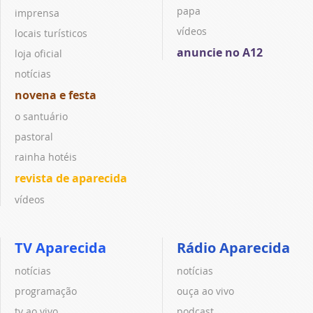
papa
imprensa
vídeos
locais turísticos
anuncie no A12
loja oficial
notícias
novena e festa
o santuário
pastoral
rainha hotéis
revista de aparecida
vídeos
TV Aparecida
Rádio Aparecida
notícias
notícias
programação
ouça ao vivo
tv ao vivo
podcast