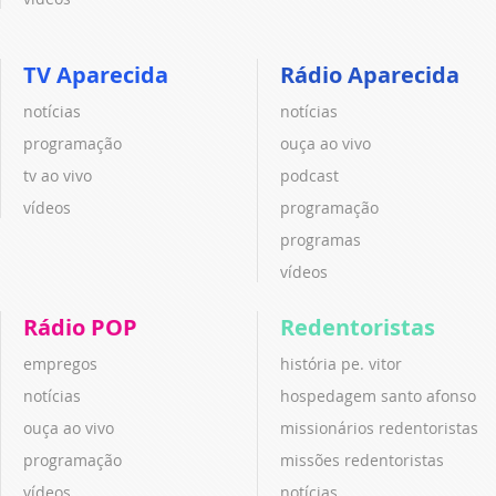
TV Aparecida
Rádio Aparecida
notícias
notícias
programação
ouça ao vivo
tv ao vivo
podcast
vídeos
programação
programas
vídeos
Rádio POP
Redentoristas
empregos
história pe. vitor
notícias
hospedagem santo afonso
ouça ao vivo
missionários redentoristas
programação
missões redentoristas
vídeos
notícias