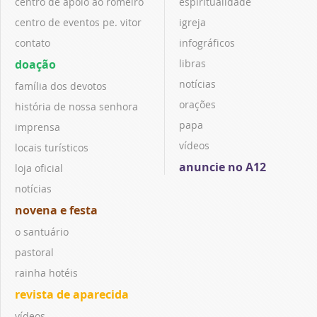
centro de apoio ao romeiro
espiritualidade
centro de eventos pe. vitor
igreja
contato
infográficos
doação
libras
notícias
família dos devotos
orações
história de nossa senhora
papa
imprensa
vídeos
locais turísticos
anuncie no A12
loja oficial
notícias
novena e festa
o santuário
pastoral
rainha hotéis
revista de aparecida
vídeos