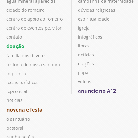
água mineral aparecida
campanha da fraternidade
cidade do romeiro
dúvidas religiosas
centro de apoio ao romeiro
espiritualidade
centro de eventos pe. vitor
igreja
contato
infográficos
doação
libras
notícias
família dos devotos
orações
história de nossa senhora
papa
imprensa
vídeos
locais turísticos
anuncie no A12
loja oficial
notícias
novena e festa
o santuário
pastoral
rainha hotéis