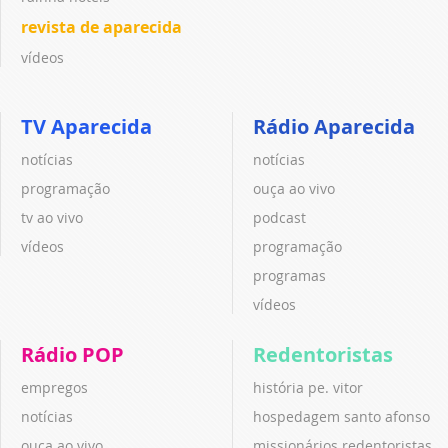
revista de aparecida
vídeos
TV Aparecida
Rádio Aparecida
notícias
notícias
programação
ouça ao vivo
tv ao vivo
podcast
vídeos
programação
programas
vídeos
Rádio POP
Redentoristas
empregos
história pe. vitor
notícias
hospedagem santo afonso
ouça ao vivo
missionários redentoristas