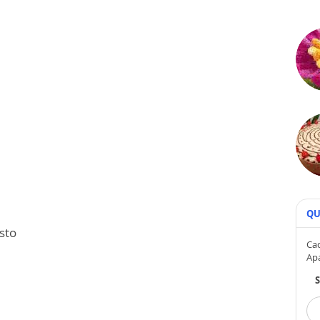
QU
osto
Cad
Ap