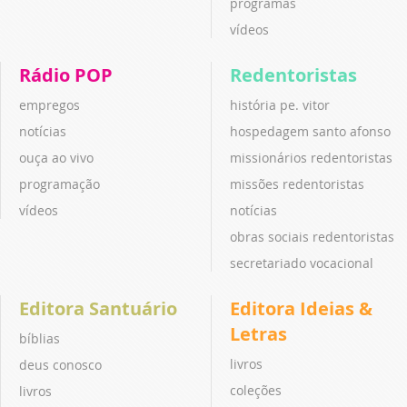
programas
vídeos
Rádio POP
Redentoristas
empregos
história pe. vitor
notícias
hospedagem santo afonso
ouça ao vivo
missionários redentoristas
programação
missões redentoristas
vídeos
notícias
obras sociais redentoristas
secretariado vocacional
Editora Santuário
Editora Ideias &
Letras
bíblias
livros
deus conosco
coleções
livros