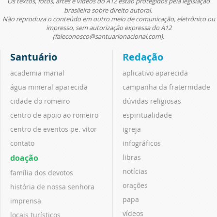
Os textos, fotos, artes e vídeos do A12 estão protegidos pela legislação
brasileira sobre direito autoral.
Não reproduza o conteúdo em outro meio de comunicação, eletrônico ou
impresso, sem autorização expressa do A12
(faleconosco@santuarionacional.com).
Santuário
Redação
academia marial
aplicativo aparecida
água mineral aparecida
campanha da fraternidade
cidade do romeiro
dúvidas religiosas
centro de apoio ao romeiro
espiritualidade
centro de eventos pe. vitor
igreja
contato
infográficos
doação
libras
notícias
família dos devotos
orações
história de nossa senhora
papa
imprensa
vídeos
locais turísticos