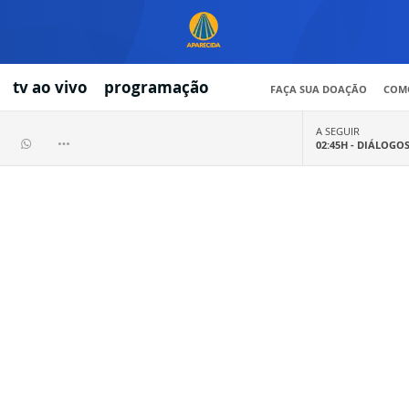
tv ao vivo
programação
FAÇA SUA DOAÇÃO
COMO
A SEGUIR
02:45H -
DIÁLOGO