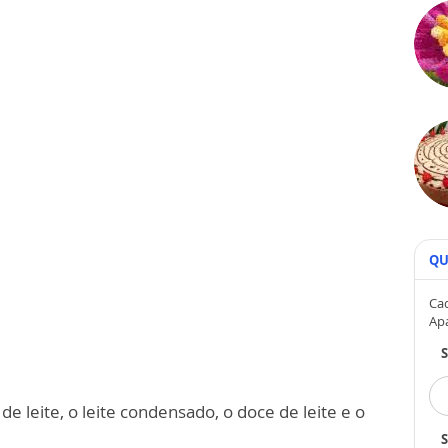
QU
Cad
Ap
 leite, o leite condensado, o doce de leite e o
S