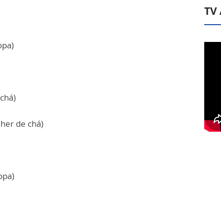
TV
opa)
 chá)
her de chá)
opa)