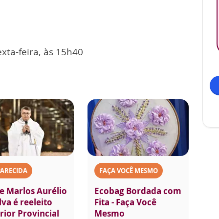
xta-feira, às 15h40
PARECIDA
FAÇA VOCÊ MESMO
e Marlos Aurélio
Ecobag Bordada com
lva é reeleito
Fita - Faça Você
rior Provincial
Mesmo