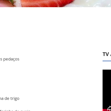
TV
os pedaços
ha de trigo