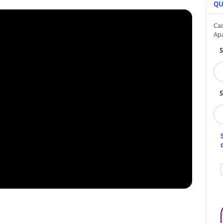
QU
Cad
Ap
S