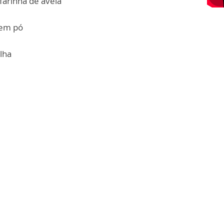
 farinha de aveia
 em pó
lha