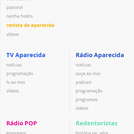
pastoral
rainha hotéis
revista de aparecida
vídeos
TV Aparecida
Rádio Aparecida
notícias
notícias
programação
ouça ao vivo
tv ao vivo
podcast
vídeos
programação
programas
vídeos
Rádio POP
Redentoristas
empregos
história pe. vitor