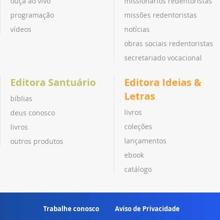
ouça ao vivo
missionários redentoristas
programação
missões redentoristas
vídeos
notícias
obras sociais redentoristas
secretariado vocacional
Editora Santuário
Editora Ideias &
Letras
bíblias
livros
deus conosco
coleções
livros
lançamentos
outros produtos
ebook
catálogo
Trabalhe conosco
Aviso de Privacidade