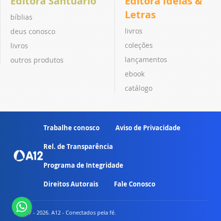
Editora Santuário
Editora Ideias &
Letras
bíblias
livros
deus conosco
coleções
livros
lançamentos
outros produtos
ebook
catálogo
Trabalhe conosco
Aviso de Privacidade
Rel. de Transparência
Programa de Integridade
Direitos Autorais
Fale Conosco
© 2007 - 2026. A12 - Conectados pela fé.