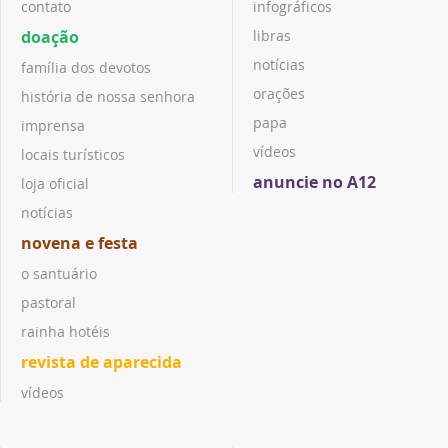
contato
infográficos
doação
libras
notícias
família dos devotos
orações
história de nossa senhora
papa
imprensa
vídeos
locais turísticos
anuncie no A12
loja oficial
notícias
novena e festa
o santuário
pastoral
rainha hotéis
revista de aparecida
vídeos