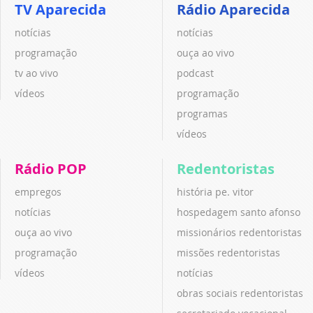
TV Aparecida
Rádio Aparecida
notícias
notícias
programação
ouça ao vivo
tv ao vivo
podcast
vídeos
programação
programas
vídeos
Rádio POP
Redentoristas
empregos
história pe. vitor
notícias
hospedagem santo afonso
ouça ao vivo
missionários redentoristas
programação
missões redentoristas
vídeos
notícias
obras sociais redentoristas