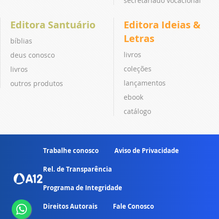
secretariado vocacional
Editora Santuário
Editora Ideias &
Letras
bíblias
livros
deus conosco
coleções
livros
lançamentos
outros produtos
ebook
catálogo
Trabalhe conosco
Aviso de Privacidade
Rel. de Transparência
Programa de Integridade
Direitos Autorais
Fale Conosco